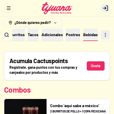
Abrir menu de navegación
Logi
¿Dónde quieres pedir?
erte
Burritos
Tacos
Adicionales
Postres
Bebidas
Acumula
Cactuspoints
Únete
Regístrate, gana puntos con tus compras y
canjealos por productos y más
Combos
Combo 'aquí sabe a méxico'
2 BURRITOS DE POLLO + 1 COPA MEXICANA 