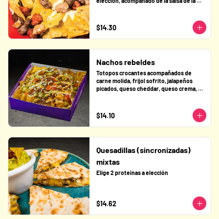
elección, acompañado de la salsa de la 
casa. Pollo o lomo o pastor o chorizo
$14.30
Nachos rebeldes
Totopos crocantes acompañados de 
carne molida, frijol sofrito, jalapeños 
picados, queso cheddar, queso crema, 
salsa verde y pico de gallo.
$14.10
Quesadillas (sincronizadas)
mixtas
Elige 2 proteínas a elección
$14.62