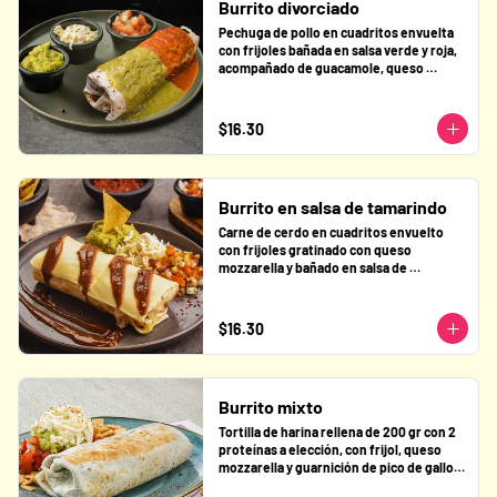
Burrito divorciado
Pechuga de pollo en cuadritos envuelta 
con frijoles bañada en salsa verde y roja, 
acompañado de guacamole, queso 
fresco y pico de gallo.
$16.30
Burrito en salsa de tamarindo
Carne de cerdo en cuadritos envuelto 
con frijoles gratinado con queso 
mozzarella y bañado en salsa de 
tamarindo acompañado de guacamole, 
queso fresco y pico de gallo.
$16.30
Burrito mixto
Tortilla de harina rellena de 200 gr con 2 
proteínas a elección, con frijol, queso 
mozzarella y guarnición de pico de gallo, 
guacamole y queso fresco.