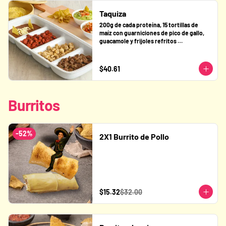
Taquiza
200g de cada proteína, 15 tortillas de 
maíz con guarniciones de pico de gallo, 
guacamole y frijoles refritos 
(LOMO/POLLO/CERDO o PASTOR) (3 
PROTEÍNAS)
$40.61
Burritos
-
52
%
2X1 Burrito de Pollo
$15.32
$32.00