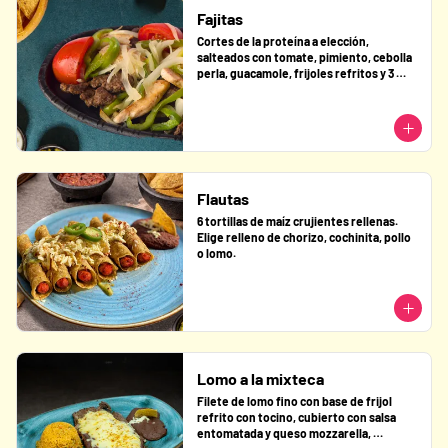
Fajitas
Cortes de la proteína a elección, 
salteados con tomate, pimiento, cebolla 
perla, guacamole, frijoles refritos y 3 
tortillas de harina.
Flautas
6 tortillas de maíz crujientes rellenas. 
Elige relleno de chorizo, cochinita, pollo 
o lomo.
Lomo a la mixteca
Filete de lomo fino con base de frijol 
refrito con tocino, cubierto con salsa 
entomatada y queso mozzarella, 