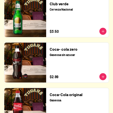
Club verde
Cerveza Nacional
$3.50
Coca- cola zero
Gaseosa sin azucar
$2.99
Coca-Cola original
Gaseosa.