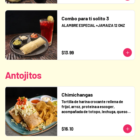
Combo para ti solito 3
ALAMBRE ESPECIAL +JAMAIZA 12 ONZ
$13.99
Antojitos
Chimichangas
Tortilla de harina crocante rellena de 
frijol, arroz, proteina a escoger, 
acompañada de totopo, lechuga, queso 
fresco y pico de gallo.
$16.10