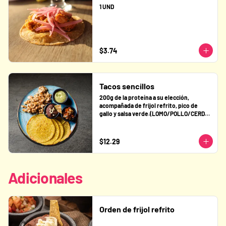
1 UND
$3.74
Tacos sencillos
200g de la proteína a su elección, 
acompañada de frijol refrito, pico de 
gallo y salsa verde.(LOMO/POLLO/CERDO) 
4 UND
$12.29
Adicionales
Orden de frijol refrito