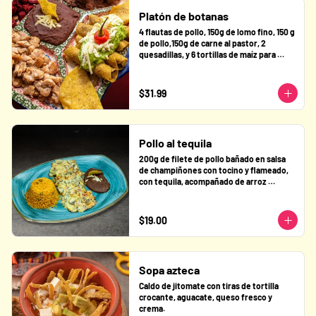
Platón de botanas
4 flautas de pollo, 150g de lomo fino, 150 g 
de pollo,150g de carne al pastor, 2 
quesadillas, y 6 tortillas de maíz para 
armar tus tacos con frijoles refritos.
$31.99
Pollo al tequila
200g de filete de pollo bañado en salsa 
de champiñones con tocino y flameado, 
con tequila, acompañado de arroz 
mexicano y frijoles refritos.
$19.00
Sopa azteca
Caldo de jitomate con tiras de tortilla 
crocante, aguacate, queso fresco y 
crema.