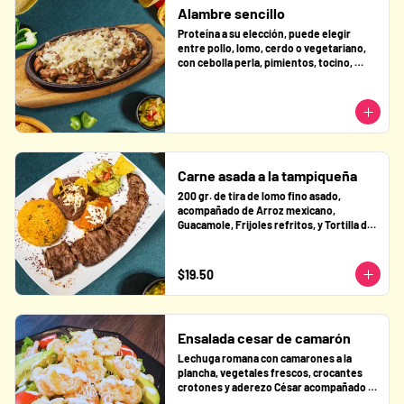
Alambre sencillo
Proteína a su elección, puede elegir 
entre pollo, lomo, cerdo o vegetariano, 
con cebolla perla, pimientos, tocino, 
queso gratinado y 5 tortillas de maíz, 
acompañados de frijoles refritos, salsa 
verde y pico de gallo.
Carne asada a la tampiqueña
200 gr. de tira de lomo fino asado, 
acompañado de Arroz mexicano, 
Guacamole, Frijoles refritos, y Tortilla de 
maíz rellena de guiso de pollo bañada con 
salsa roja con queso.
$19.50
Ensalada cesar de camarón
Lechuga romana con camarones a la 
plancha, vegetales frescos, crocantes 
crotones y aderezo César acompañado 
de Parmesano