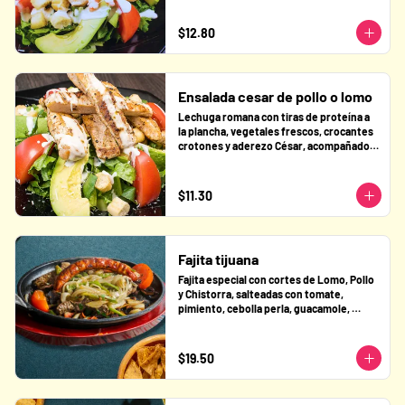
$12.80
Ensalada cesar de pollo o lomo
Lechuga romana con tiras de proteína a 
la plancha, vegetales frescos, crocantes 
crotones y aderezo César, acompañado 
de Parmesano.
$11.30
Fajita tijuana
Fajita especial con cortes de Lomo, Pollo 
y Chistorra, salteadas con tomate, 
pimiento, cebolla perla, guacamole, 
frijoles refritos y 3 tortillas de harina.
$19.50