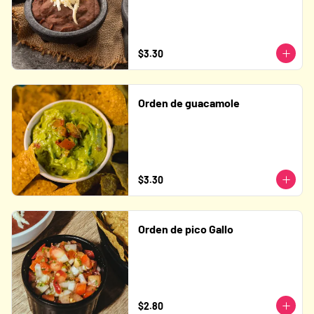
$3.30
Orden de guacamole
$3.30
Orden de pico Gallo
$2.80