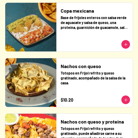
Copa mexicana
Base de frijoles enteros con salsa verde 
de aguacate y salsa de queso, una 
proteína, guarnición de guacamole, salsa 
de queso y pico de gallo + 1 porción de 
Totopos frescos.
Nachos con queso
Totopos en Frijol refrito y queso 
gratinado, acompañado de la salsa de la 
casa.
$10.20
Nachos con queso y proteina
Totopos en Frijol refrito y queso 
gratinado, puede añadirse carne a su 