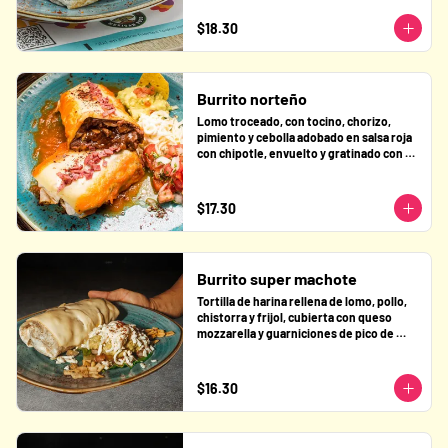
$18.30
Burrito norteño
Lomo troceado, con tocino, chorizo, 
pimiento y cebolla adobado en salsa roja 
con chipotle, envuelto y gratinado con 
queso y bañado en su salsa, acompañado 
de guacamole, queso fresco y pico de 
gallo.
$17.30
Burrito super machote
Tortilla de harina rellena de lomo, pollo, 
chistorra y frijol, cubierta con queso 
mozzarella y guarniciones de pico de 
gallo, guacamole y queso fresco.
$16.30