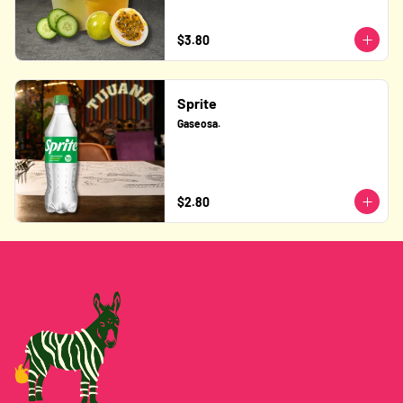
$3.80
Sprite
Gaseosa.
$2.80