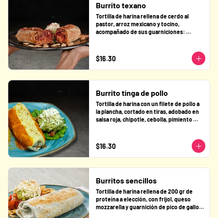
Burrito texano
Tortilla de harina rellena de cerdo al 
pastor, arroz mexicano y tocino, 
acompañado de sus guarniciones: 
guacamole, pico de gallo y queso fresco.
$16.30
Burrito tinga de pollo
Tortilla de harina con un filete de pollo a 
la plancha, cortado en tiras, adobado en 
salsa roja, chipotle, cebolla, pimiento 
guarniciones de pico de gallo, guacamole 
y queso fresco.
$16.30
Burritos sencillos
Tortilla de harina rellena de 200 gr de 
proteína a elección, con frijol, queso 
mozzarella y guarnición de pico de gallo, 
guacamole y queso fresco.