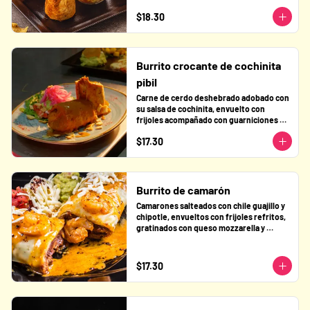
ensalada fresca de aguacate.
$18.30
Burrito crocante de cochinita
pibil
Carne de cerdo deshebrado adobado con 
su salsa de cochinita, envuelto con 
frijoles acompañado con guarniciones de 
guacamole, queso fresco y pico de gallo.
$17.30
Burrito de camarón
Camarones salteados con chile guajillo y 
chipotle, envueltos con frijoles refritos, 
gratinados con queso mozzarella y 
bañados en su salsa.
$17.30