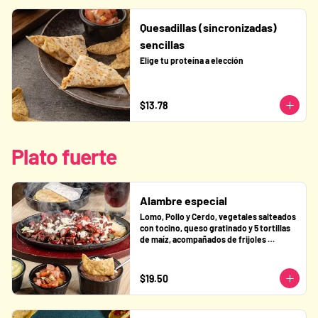
Quesadillas (sincronizadas)
sencillas
Elige tu proteína a elección
$13.78
Plato fuerte
Alambre especial
Lomo, Pollo y Cerdo, vegetales salteados 
con tocino, queso gratinado y 5 tortillas 
de maíz, acompañados de frijoles 
refritos, salsa verde y pico de gallo.
$19.50