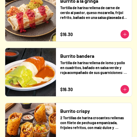
Burrito a la gringa
Tortilla de harina rellena de carne de 
cerdo al pastor, queso mozarella, frijol 
refrito, bañado en una salsa glaseada de 
pastor y piña, acompañado de sus 
guarniciones: guacamole, pico de gallo y 
queso fresco.
$16.30
Burrito bandera
Tortilla de harina rellena de lomo y pollo 
en cuadritos, bañado en salsa verde y 
roja acompañado de sus guarniciones: 
guacamole, pico de gallo y queso fresco.
$16.30
Burrito crispy
2 Tortillas de harina crocantes rellenas 
con filete de pechuga empanizada, 
frijoles refritos, con maíz dulce y  
acompañada con sus salsas y una 